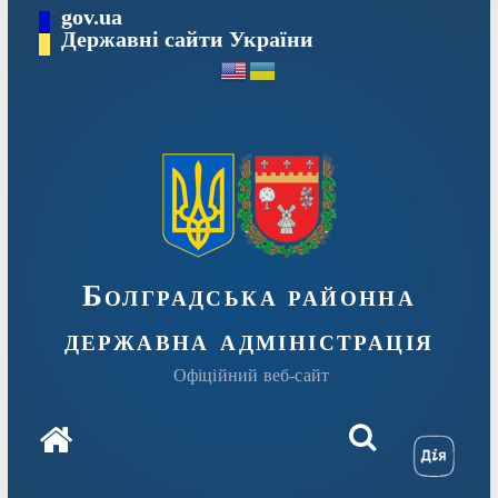
Перейти
gov.ua
Державні сайти України
до
вмісту
Болградська районна
державна адміністрація
Офіційний веб-сайт