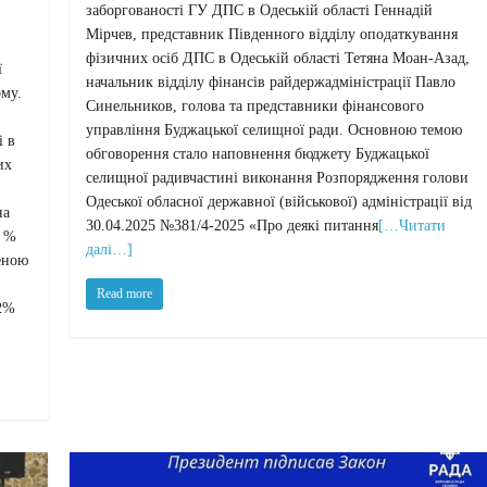
заборгованості ГУ ДПС в Одеській області Геннадій
Мірчев, представник Південного відділу оподаткування
фізичних осіб ДПС в Одеській області Тетяна Моан-Азад,
ї
начальник відділу фінансів райдержадміністрації Павло
ому.
Синельников, голова та представники фінансового
управління Буджацької селищної ради. Основною темою
і в
обговорення стало наповнення бюджету Буджацької
их
селищної радивчастині виконання Розпорядження голови
Одеської обласної державної (військової) адміністрації від
на
30.04.2025 №381/4-2025 «Про деякі питання
[…Читати
9 %
далі…]
еною
Read more
,2%