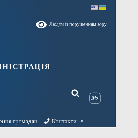
Людям із порушенням зору
ністрація
ення громадян
Контакти