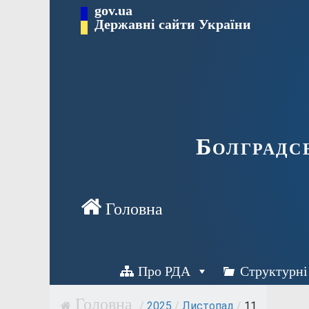
Перейти
gov.ua
Державні сайти України
до
вмісту
Болградс
Про РДА
Структурні
/
2025
/
Листопад
/
11