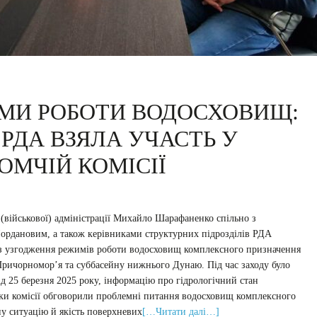
МИ РОБОТИ ВОДОСХОВИЩ:
РДА ВЗЯЛА УЧАСТЬ У
ОМЧІЙ КОМІСІЇ
 (військової) адміністрації Михайло Шарафаненко спільно з
ордановим, а також керівниками структурних підрозділів РДА
ї з узгодження режимів роботи водосховищ комплексного призначення
 Причорномор’я та суббасейну нижнього Дунаю. Під час заходу було
д 25 березня 2025 року, інформацію про гідрологічний стан
ики комісії обговорили проблемні питання водосховищ комплексного
у ситуацію й якість поверхневих
[…Читати далі…]