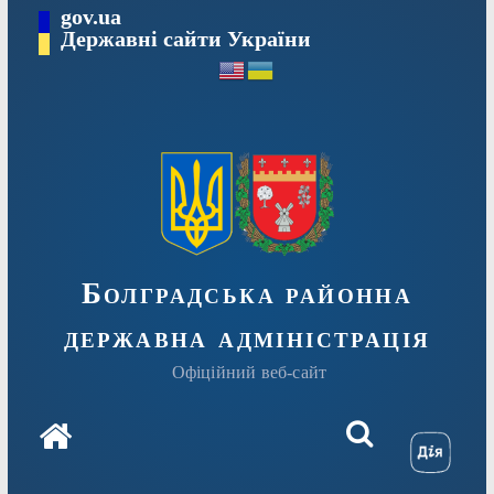
Перейти
gov.ua
Державні сайти України
до
вмісту
Болградська районна
державна адміністрація
Офіційний веб-сайт