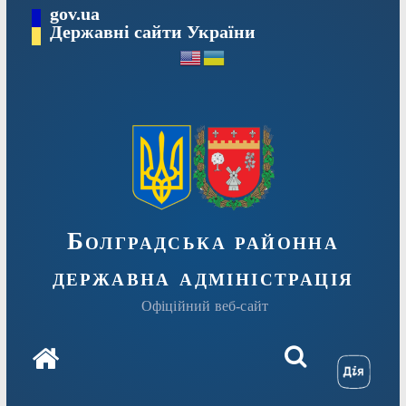
Перейти
gov.ua
Державні сайти України
до
вмісту
Болградська районна
державна адміністрація
Офіційний веб-сайт