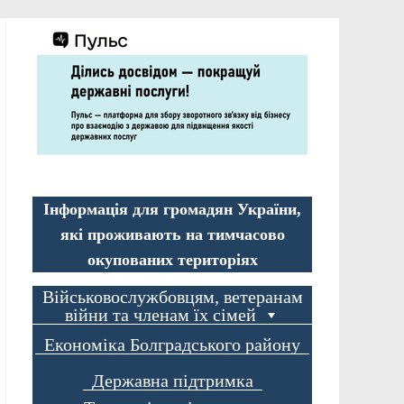
Інформація для громадян України,
які проживають на тимчасово
окупованих територіях
Військовослужбовцям, ветеранам
війни та членам їх сімей
Економіка Болградського району
Державна підтримка