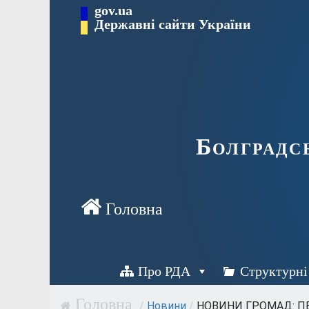
Перейти
gov.ua
Державні сайти України
до
вмісту
Болградс
Про РДА
Структурні
/
Новини
/
НОВИНИ ГРОМАД: ПЕР