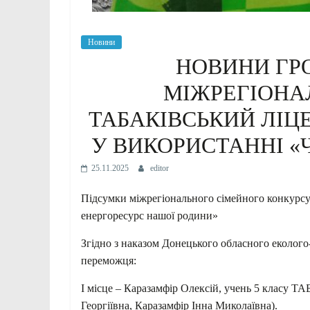
Новини
НОВИНИ ГР
МІЖРЕГІОНА
ТАБАКІВСЬКИЙ ЛІЦ
У ВИКОРИСТАННІ «
25.11.2025
editor
Підсумки міжрегіонального сімейного конкурсу
енергоресурс нашої родини»
Згідно з наказом Донецького обласного еколого
переможця:
І місце – Каразамфір Олексій, учень 5 класу
Георгіївна, Каразамфір Інна Миколаївна).