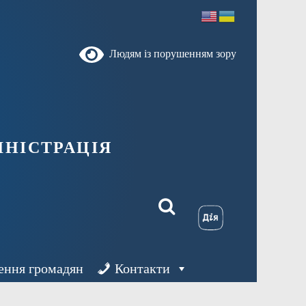
Людям із порушенням зору
ністрація
ення громадян
Контакти