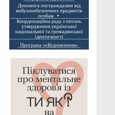
Допомога постраждалим від
вибухонебезпечних предметів
особам
Координаційна рада з питань
утвердження української
національної та громадянської
ідентичності
Програма «єВідновлення»