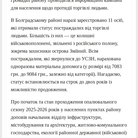
громадах району проводяться інформаційні кампанії
для населення щодо протидії торгівлі людьми.
В Болградському районі наразі зареєстровано 11 осіб,
які отримали статус постраждалих від торгівлі
людьми. Більшість із них — це колишні
військовополонені, звільнені з російського полону,
зокрема захисники острова Зміїний. Всім
постраждалим, які звернулися до УСЗН, нарахована
одноразова матеріальна допомога (у розмірі від 7083
грн. до 9084 грн., залежно від категорії). Нагадаємо,
статус встановлюється на строк до двох років із
можливістю продовження.
Про початок та стан проходження опалювального
сезону 2025-2026 років у населених пунктах району
доповів начальник відділу інфраструктури,
містобудування та архітектури, житлово-комунального
господарства, екології районної державної (військової)