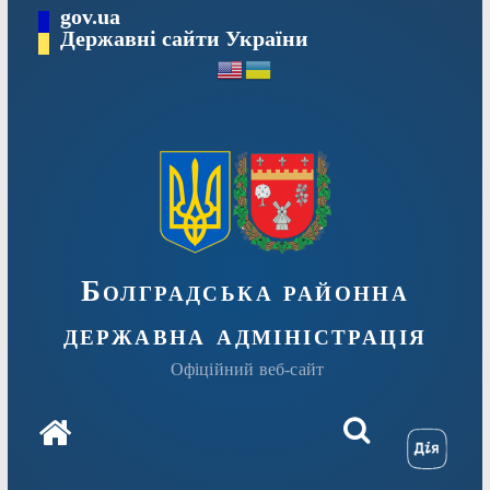
Перейти
gov.ua
Державні сайти України
до
вмісту
Болградська районна
державна адміністрація
Офіційний веб-сайт