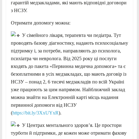
гарантій медзакладами, які мають відповідні договори
з НСЗУ.
Отримати допомогу можна:
У сімейного лікаря, терапевта чи педіатра. Тут
проводять базову діагностику, надають психосоціальну
підтримку і, за потреби, направляють до психолога,
психіатра чи невролога. Від 2025 року ці послуги
входять до пакета «Первинна медична допомога» та є
безоплатними в усіх медзакладах, що мають договір із
НСЗУ – понад 2, 6 тисячі медзакладів по всій Україні
уже працюють за цим напрямом. Найближчий заклад
можна знайти на Електронній карті місць надання
первинної допомоги від НСЗУ
(
https://bit.ly/3XxUYxR
).
У Центрах ментального здоров’я. Це простори
турботи й підтримки, де кожен може отримати фахову