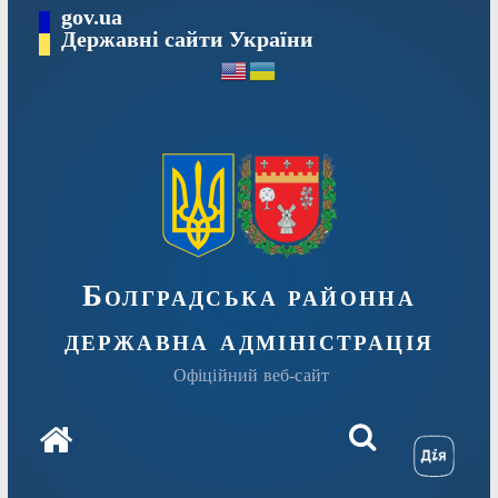
Перейти
gov.ua
Державні сайти України
до
вмісту
Болградська районна
державна адміністрація
Офіційний веб-сайт