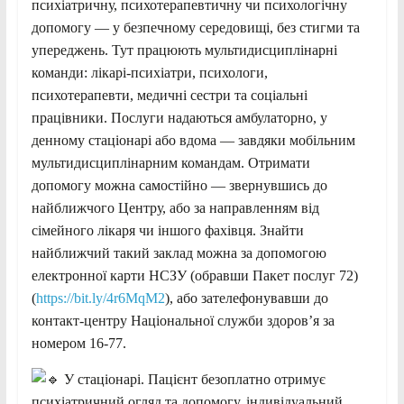
психіатричну, психотерапевтичну чи психологічну
допомогу — у безпечному середовищі, без стигми та
упереджень. Тут працюють мультидисциплінарні
команди: лікарі-психіатри, психологи,
психотерапевти, медичні сестри та соціальні
працівники. Послуги надаються амбулаторно, у
денному стаціонарі або вдома — завдяки мобільним
мультидисциплінарним командам. Отримати
допомогу можна самостійно — звернувшись до
найближчого Центру, або за направленням від
сімейного лікаря чи іншого фахівця. Знайти
найближчий такий заклад можна за допомогою
електронної карти НСЗУ (обравши Пакет послуг 72)
(
https://bit.ly/4r6MqM2
), або зателефонувавши до
контакт-центру Національної служби здоровʼя за
номером 16-77.
У стаціонарі. Пацієнт безоплатно отримує
психіатричний огляд та допомогу, індивідуальний