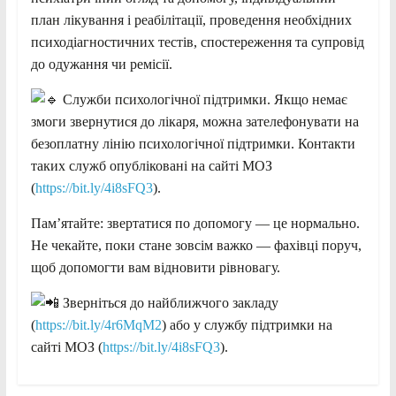
план лікування і реабілітації, проведення необхідних
психодіагностичних тестів, спостереження та супровід
до одужання чи ремісії.
Служби психологічної підтримки. Якщо немає
змоги звернутися до лікаря, можна зателефонувати на
безоплатну лінію психологічної підтримки. Контакти
таких служб опубліковані на сайті МОЗ
(
https://bit.ly/4i8sFQ3
).
Пам’ятайте: звертатися по допомогу — це нормально.
Не чекайте, поки стане зовсім важко — фахівці поруч,
щоб допомогти вам відновити рівновагу.
Зверніться до найближчого закладу
(
https://bit.ly/4r6MqM2
) або у службу підтримки на
сайті МОЗ (
https://bit.ly/4i8sFQ3
).