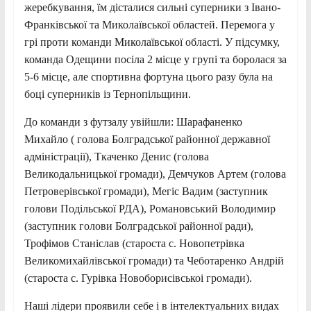
жеребкування, їм дісталися сильні суперники з Івано-
Франківської та Миколаївської областей. Перемога у
грі проти команди Миколаївської області. У підсумку,
команда Одещини посіла 2 місце у групі та боролася за
5-6 місце, але спортивна фортуна цього разу була на
боці суперників із Тернопільщини.
До команди з футзалу увійшли: Шарафаненко
Михайло ( голова Болградської районної державної
адміністрації), Ткаченко Денис (голова
Великодальницької громади), Демчуков Артем (голова
Петроверівської громади), Мегіс Вадим (заступник
голови Подільської РДА), Романовський Володимир
(заступник голови Болградської районної ради),
Трофімов Станіслав (староста с. Новопетрівка
Великомихайлівської громади) та Чеботаренко Андрій
(староста с. Гурівка Новоборисівськоі громади).
Наші лідери проявили себе і в інтелектуальних видах