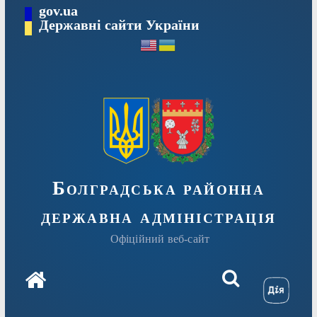
Перейти
gov.ua
Державні сайти України
до
вмісту
Болградська районна
державна адміністрація
Офіційний веб-сайт