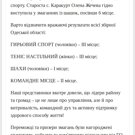
спорту. Староста с. Каракурт Олена Жечева гідно
виступила у змаганнях із шашок, посівши 6 місце.
Варто відзначити вражаючі результати всієї збірної
Одеської області:
ГИРЬОВИЙ СПОРТ (чоловіки) – ІІІ місце;
ТЕНІС НАСТІЛЬНИЙ (жінки) – ІІІ місце;
ШАХИ (чоловіки) – І місце;
КОМАНДНЕ МІСЦЕ – ІІ місце.
Наші представники вкотре довели, що лідери району
та громад – це не лише про управління, але й про
витривалість, командний дух та активну підтримку
здорового способу життя!
Переможці та призери змагань були нагороджені
грамотами, кубками та пам’ятними відзнаками від ГО