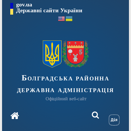
Перейти
gov.ua
Державні сайти України
до
вмісту
Болградська районна
державна адміністрація
Офіційний веб-сайт