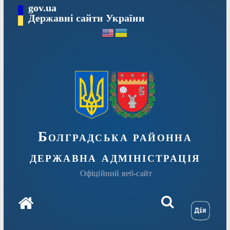
Перейти
gov.ua
Державні сайти України
до
вмісту
Болградська районна
державна адміністрація
Офіційний веб-сайт