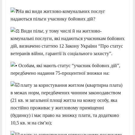
На які види житлово-комунальних послуг
надаються пільги учаснику бойових дій?
Види пільг, у тому числі й на житлово-
комунальні послуги, які надаються учасникам бойових
дій, визначено статтею 12 Закону України “Про статус
ветеранів війни, гарантії їх соціального захисту”.
Особам, які мають статус “учасник бойових дій”,
передбачено надання 75-процентної знижки на:
плату за користування житлом (квартирна плата)
в межах норм, передбачених чинним законодавством
(21 кв. м загальної площі житла на кожну особу, яка
постійно проживає у житловому приміщенні
(будинку) і має право на знижку плати, та додатково
10,5 кв. м на сім’ю);
плату за користування комунальними послугами