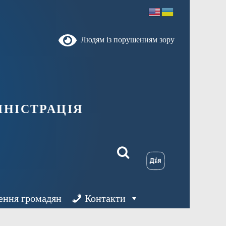
Людям із порушенням зору
ністрація
ення громадян
Контакти