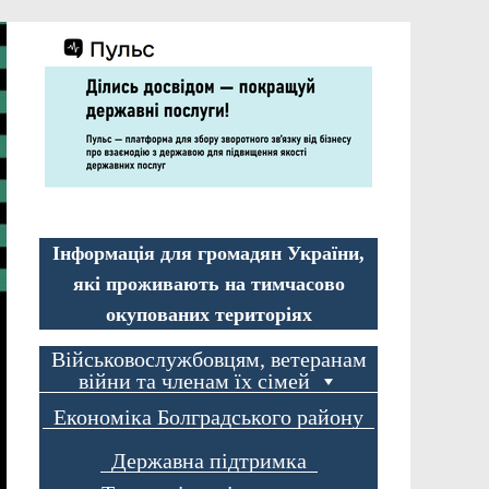
Інформація для громадян України,
які проживають на тимчасово
окупованих територіях
Військовослужбовцям, ветеранам
війни та членам їх сімей
Економіка Болградського району
Державна підтримка