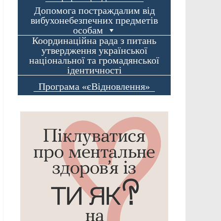
Допомога постраждалим від
вибухонебезпечних предметів
особам
Координаційна рада з питань
утвердження української
національної та громадянської
ідентичності
Програма «єВідновлення»