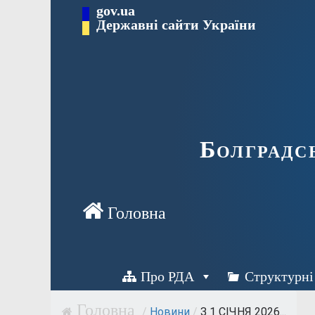
Перейти
gov.ua
Державні сайти України
до
вмісту
Болградс
Про РДА
Структурні
/
Новини
/
З 1 СІЧНЯ 2026...