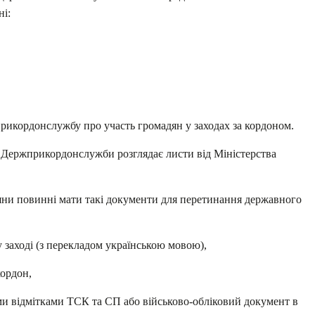
ні:
икордонслужбу про участь громадян у заходах за кордоном.
я Держприкордонслужби розглядає листи від Міністерства
дяни повинні мати такі документи для перетинання державного
у заході (з перекладом українською мовою),
кордон,
ми відмітками ТСК та СП або військово-обліковий документ в