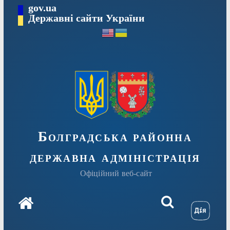
Перейти
gov.ua
Державні сайти України
до
вмісту
Болградська районна
державна адміністрація
Офіційний веб-сайт