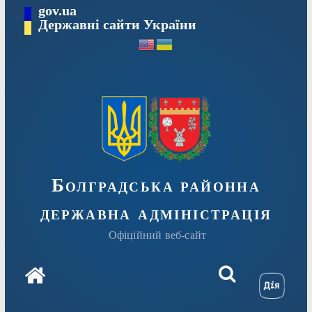
Перейти
gov.ua
Державні сайти України
до
вмісту
Болградська районна
державна адміністрація
Офіційний веб-сайт