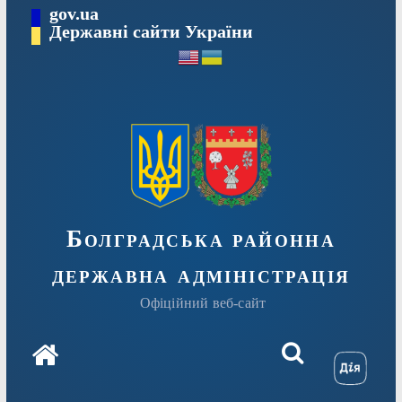
Перейти
gov.ua
Державні сайти України
до
вмісту
Болградська районна
державна адміністрація
Офіційний веб-сайт