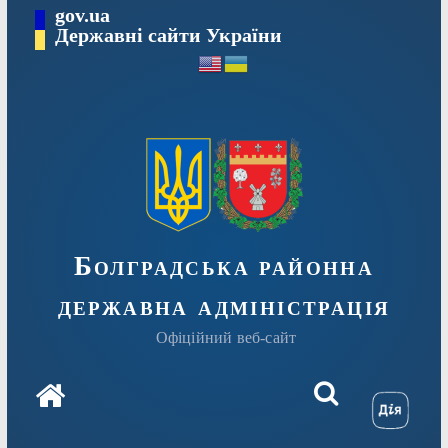
Перейти
gov.ua
Державні сайти України
до
вмісту
Болградська районна
державна адміністрація
Офіційний веб-сайт