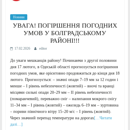
Новини
УВАГА! ПОГІРШЕННЯ ПОГОДНИХ
УМОВ У БОЛГРАДСЬКОМУ
РАЙОНІ!!!
17.02.2026
editor
До уваги мешканців району! Починаючи з другої половини
дня 17 лютого, в Одеській області прогнозується погіршення
погодних умов, яке орієнтовно продовжиться до кінця дня 18
лютого. Прогнозується: – значні опади 7–19 мм за 12 годин і
менше – І рівень небезпечності (жовтий) – вночі та вранці
місцями сильні опади 20–29 мм – ІІ рівень небезпечності
(помаранчевий), переважно сніг – налипання мокрого снігу
11–34 мм – І рівень (жовтий) – ожеледь 6–19 мм – хуртовина
– пориви північного вітру 15–20 м/с – І рівень (жовтий).
Через значний перепад температури на дорогах
[…Читати
далі…]