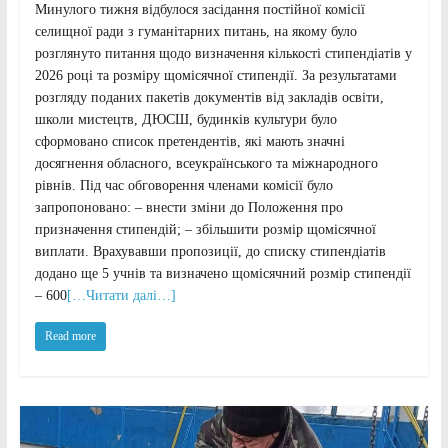
Минулого тижня відбулося засідання постійної комісії
селищної ради з гуманітарних питань, на якому було
розглянуто питання щодо визначення кількості стипендіатів у
2026 році та розміру щомісячної стипендії. За результатами
розгляду поданих пакетів документів від закладів освіти,
школи мистецтв, ДЮСШ, будинків культури було
сформовано список претендентів, які мають значні
досягнення обласного, всеукраїнського та міжнародного
рівнів. Під час обговорення членами комісії було
запропоновано: – внести зміни до Положення про
призначення стипендій; – збільшити розмір щомісячної
виплати. Врахувавши пропозиції, до списку стипендіатів
додано ще 5 учнів та визначено щомісячний розмір стипендії
– 600
[…Читати далі…]
Read more