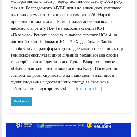
меліоративних систем у період поливного сезону 2026 року
фахівці Болградського МУВГ активно виконують комплекс
планових ремонтних та профілактичних робіт Наразі
проводяться такі заходи: Ремонт вакуумного насоса та
насосного агрегату НА-4 на насосній станції НС-1
«Перемога» Ремонт насосно-силового агрегату НСА-4 на
насосній станції підкачки НСП-3 «Хаджейська» Заміна
запобіжників трансформатора на дренажній насосній станції
Ренійської експлуатаційної дільниці Механізована окоска
території захисної дамби річки Дунай Відкриття шлюзу
«Вікета» для заповнення водосховища Кагул Проведення
зазначених робіт спрямоване на підвищення надійності
функціонування гідротехнічних споруд та своєчасне
забезпечення водокористувачів
[…Читати далі…]
Read more