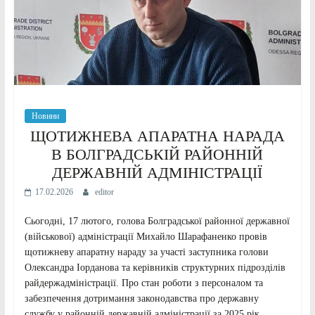
Новини
ЩОТИЖНЕВА АПАРАТНА НАРАДА
В БОЛГРАДСЬКІЙ РАЙОННІЙ
ДЕРЖАВНІЙ АДМІНІСТРАЦІЇ
17.02.2026
editor
Сьогодні, 17 лютого, голова Болградської районної державної
(військової) адміністрації Михайло Шарафаненко провів
щотижневу апаратну нараду за участі заступника голови
Олександра Іорданова та керівників структурних підрозділів
райдержадміністрації. Про стан роботи з персоналом та
забезпечення дотримання законодавства про державну
службу у районній державній адміністрації за 2025 рік