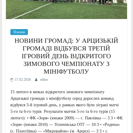
Новини
НОВИНИ ГРОМАД: У АРЦИЗЬКІЙ
ГРОМАДІ ВІДБУВСЯ ТРЕТІЙ
ІГРОВИЙ ДЕНЬ ВІДКРИТОГО
ЗИМОВОГО ЧЕМПІОНАТУ З
МІНІФУТБОЛУ
17.02.2026
editor
15 лютого в межах відкритого зимового чемпіонату
Арцизької громади з мініфутболу серед дорослих команд
відбувся 3-й ігровий день, у рамках якого були зіграні матчі
5-го та 6-го турів. Результати матчів 5-го та 6-го турів (15
лютого): • ФК «Зоря» (юнаки 2009) — с. Павлівка — 3:3 • ФК
«Зоря» (юнаки 2010) — Успенівська ОТГ — 10:3 • «Родина»
(с. Плахтіївка) — «Мікрорайон» (м. Арциз) — 3:3 • с.