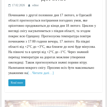
17.02.2026
editor
Починаючи з другої половини дня 17 лютого, в Одеській
області прогнозується погіршення погодних умов, яке
орієнтовно продовжиться до кінця дня 18 лютого. Циклон у
вигляді снігу насуватиметься з півдня області, та згодом
покриє всю Одещину. Прогнозуєма температура повітря
починаючи з 17:00 години вечора, 17 лютого: На півдні
області від +2°С до +3°С, яка ближче до ночі буде мінусова.
На півночі та в центрі від +2°С до -1°С. Через значний
перепад температури на дорогах можливе утворення
ожеледиці. Також прогнозуються значні пориви вітру.
Налипання мокрого снігу. Просимо всіх бути максимально
уважними на
[…Читати далі…]
Read more