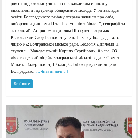
рівень підготовки учнів та став важливим етапом у
виявленні й підтримці обдарованої молоді. Учні закладів
освіти Болградського району яскраво заявили про себе,
виборовши дипломи ІІ та ІІІ ступенів з біології, географії та
астрономії. Астрономія Диплом ІІІ ступеня отримав
Кісьовський Єгор Іванович, учень 11 класу Болградського
ліцею №2 Болградської міської ради. Біологія Дипломи ІІ
ступеня: • Македонський Кирило Сергійович, 8 клас, ОЗ
«Болградський ліцей» Болградської міської ради. • Стаматі
Микита Валерійович, 10 клас, ОЗ «Болградський ліцей»
Болградської
[…Читати далі…]
Read more