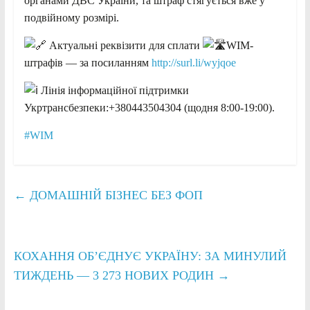
органами ДВС України, та штраф стягується вже у
подвійному розмірі.
Актуальні реквізити для сплати
WIM-
штрафів — за посиланням
http://surl.li/wyjqoe
Лінія інформаційної підтримки
Укртрансбезпеки:+380443504304 (щодня 8:00-19:00).
#WIM
←
ДОМАШНІЙ БІЗНЕС БЕЗ ФОП
КОХАННЯ ОБ’ЄДНУЄ УКРАЇНУ: ЗА МИНУЛИЙ
ТИЖДЕНЬ — 3 273 НОВИХ РОДИН
→