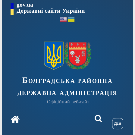
Перейти
gov.ua
Державні сайти України
до
вмісту
Болградська районна
державна адміністрація
Офіційний веб-сайт