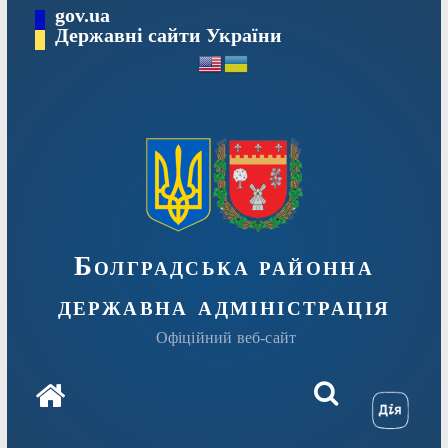
Перейти
gov.ua
Державні сайти України
до
вмісту
Болградська районна
державна адміністрація
Офіційний веб-сайт