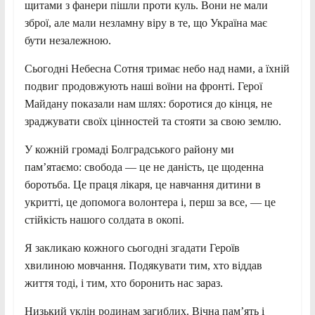
щитами з фанери пішли проти куль. Вони не мали
зброї, але мали незламну віру в те, що Україна має
бути незалежною.
Сьогодні Небесна Сотня тримає небо над нами, а їхній
подвиг продовжують наші воїни на фронті. Герої
Майдану показали нам шлях: боротися до кінця, не
зраджувати своїх цінностей та стояти за свою землю.
У кожній громаді Болградського району ми
пам’ятаємо: свобода — це не даність, це щоденна
боротьба. Це праця лікаря, це навчання дитини в
укритті, це допомога волонтера і, перш за все, — це
стійкість нашого солдата в окопі.
Я закликаю кожного сьогодні згадати Героїв
хвилиною мовчання. Подякувати тим, хто віддав
життя тоді, і тим, хто боронить нас зараз.
Низький уклін родинам загиблих. Вічна пам’ять і