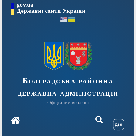
Перейти
gov.ua
Державні сайти України
до
вмісту
Болградська районна
державна адміністрація
Офіційний веб-сайт