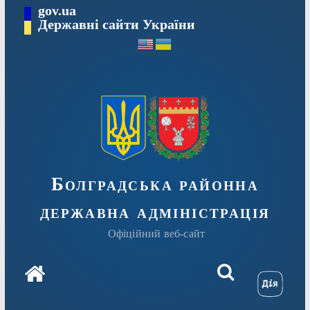
Перейти
gov.ua
Державні сайти України
до
вмісту
Болградська районна
державна адміністрація
Офіційний веб-сайт