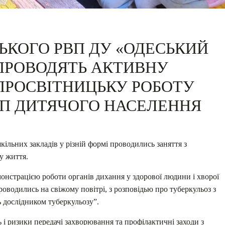
ЬКОГО РВП ДУ «ОДЕСЬКИЙ
ПРОВОДЯТЬ АКТИВНУ
ПРОСВІТНИЦЬКУ РОБОТУ
УП ДИТЯЧОГО НАСЕЛЕННЯ
ільних закладів у різній формі проводились заняття з
у життя.
онстрацією роботи органів дихання у здорової людини і хворої
роводились на свіжому повітрі, з розповідью про туберкульоз з
 дослідником туберкульозу”.
ь і ризики передачі захворювання та профілактичні заходи з