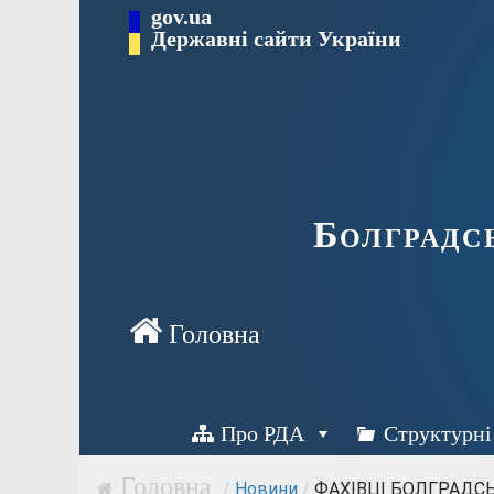
Перейти
gov.ua
Державні сайти України
до
вмісту
Болградс
Про РДА
Структурні
/
Новини
/
ФАХІВЦІ БОЛГРАДСЬК