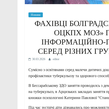
Новини
ФАХІВЦІ БОЛГРАДС
ОЦКПХ МОЗ» 
ІНФОРМАЦІЙНО-
СЕРЕД РІЗНИХ ГР
30.03.2026
editor
Сумісно з освітянами серед малечи дитячих дошк
профілактики туберкульозу та здорового способ
В Бессарабському ЗДО заняття проводилсь з дем
на туберкульоз, в Арцизьких закладах заняття п
книжки психологині Катерини Павлової “Стань
Під час зустрічі діти дізнавались про можливіст