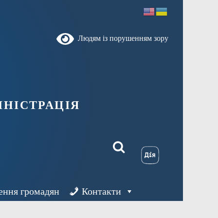
Людям із порушенням зору
ністрація
ення громадян
Контакти