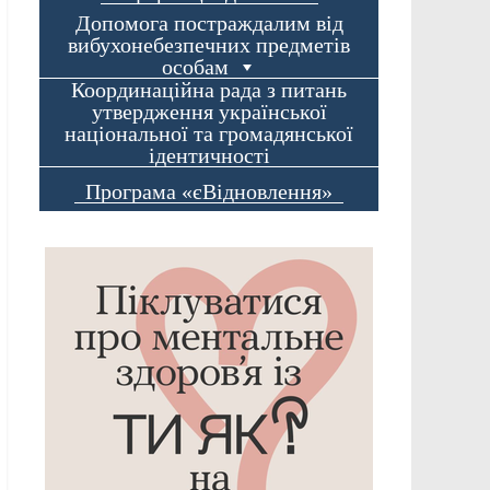
Допомога постраждалим від
вибухонебезпечних предметів
особам
Координаційна рада з питань
утвердження української
національної та громадянської
ідентичності
Програма «єВідновлення»