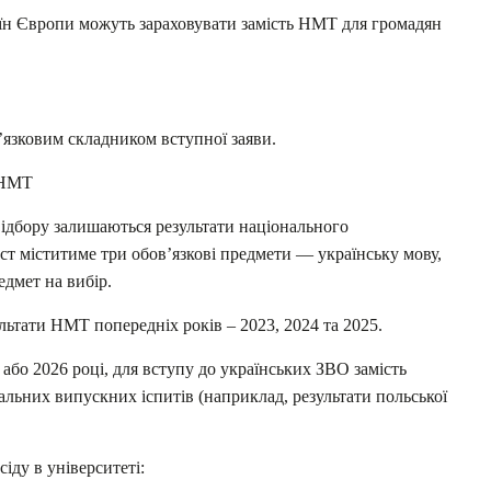
аїн Європи можуть зараховувати замість НМТ для громадян
в’язковим складником вступної заяви.
и НМТ
відбору залишаються результати національного
ст міститиме три обов’язкові предмети — українську мову,
едмет на вибір.
ьтати НМТ попередніх років – 2023, 2024 та 2025.
 або 2026 році, для вступу до українських ЗВО замість
альних випускних іспитів (наприклад, результати польської
ду в університеті: