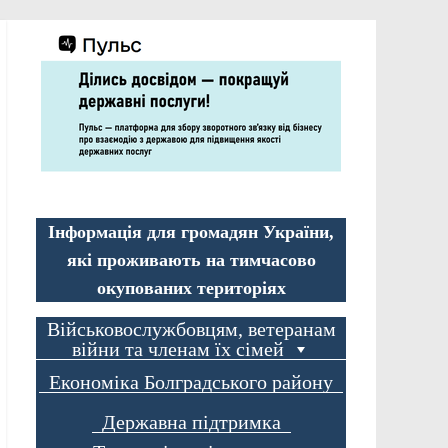
Інформація для громадян України,
які проживають на тимчасово
окупованих територіях
Військовослужбовцям, ветеранам
війни та членам їх сімей
Економіка Болградського району
Державна підтримка