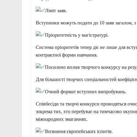
Ліміт заяв.
Вступники можуть подати до 10 заяв загалом, з 
Пріоритетність у магістратурі.
Система пріоритетів тепер діє не лише для вступ
контрактної форми навчання.
Посилено вплив творчого конкурсу на резул
Для більшості творчих спеціальностей коефіцієн
Очний формат вступних випробувань.
Співбесіди та творчі конкурси проводяться очн
зокрема тих, хто перебуває на тимчасово окупо
міжнародних змаганнях.
Визнання європейських іспитів.