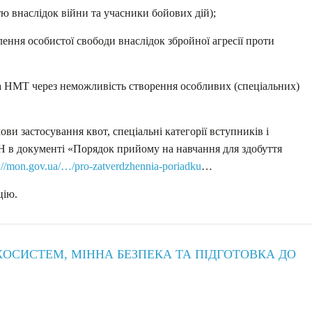
тю внаслідок війни та учасники бойових дій);
ення особистої свободи внаслідок збройної агресії проти
на НМТ через неможливість створення особливих (спеціальних)
ви застосування квот, спеціальні категорії вступників і
Н в документі «Порядок прийому на навчання для здобуття
s://mon.gov.ua/…/pro-zatverdzhennia-poriadku
…
цію.
ОСИСТЕМ, МІННА БЕЗПЕКА ТА ПІДГОТОВКА ДО