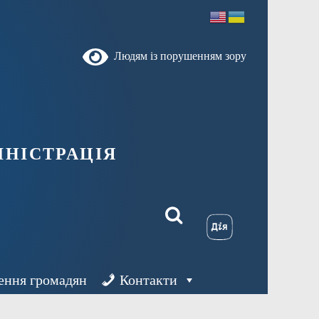
Людям із порушенням зору
ністрація
ення громадян
Контакти