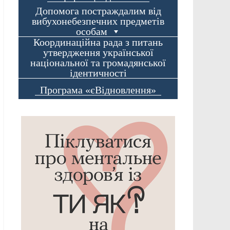
Допомога постраждалим від
вибухонебезпечних предметів
особам
Координаційна рада з питань
утвердження української
національної та громадянської
ідентичності
Програма «єВідновлення»