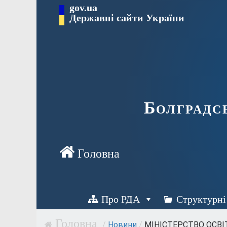
Перейти
gov.ua
Державні сайти України
до
вмісту
Болградс
Про РДА
Структурні
/
Новини
/
МІНІСТЕРСТВО ОСВІТИ