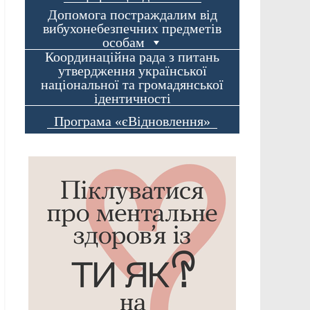
Допомога постраждалим від
вибухонебезпечних предметів
особам
Координаційна рада з питань
утвердження української
національної та громадянської
ідентичності
Програма «єВідновлення»