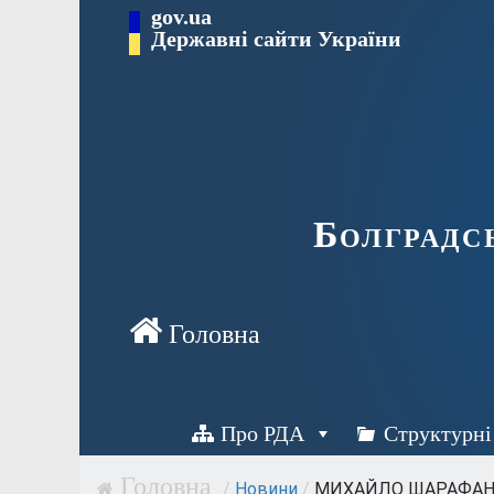
Перейти
gov.ua
Державні сайти України
до
вмісту
Болградс
Про РДА
Структурні
/
Новини
/
МИХАЙЛО ШАРАФАНЕН