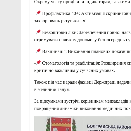
Окрему увагу приділили індикаторам, за якими 
-
Профілактика 40+: Активізація скринінгових
захворювань рятує життя!
-
Безкоштовні ліки: Забезпечення повної наяв
отримувати належну допомогу безпосередньо у 
-
Вакцинація: Виконання планових показників
-
Стоматологія та реабілітація: Розширення сп
критично важливим у сучасних умовах.
Також під час наради фахівці Держпраці надали
в медичній галузі.
За підсумками зустрічі керівникам медзакладів
покращення динаміки виконання медичних показ