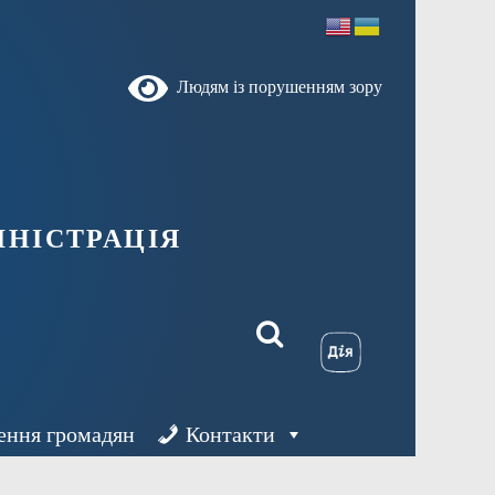
Людям із порушенням зору
ністрація
ення громадян
Контакти