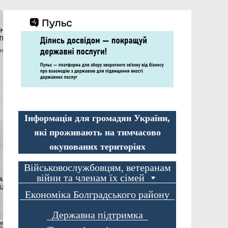
Інформація для громадян України,
які проживають на тимчасово
окупованих територіях
Військовослужбовцям, ветеранам
війни та членам їх сімей
Економіка Болградського району
Державна підтримка