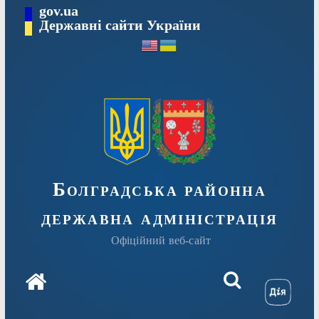
Перейти
gov.ua
Державні сайти України
до
вмісту
Болградська районна
державна адміністрація
Офіційний веб-сайт