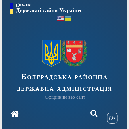
Перейти
gov.ua
Державні сайти України
до
вмісту
Болградська районна
державна адміністрація
Офіційний веб-сайт