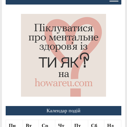
Календар подій
Пн
Вт
Ср
Чт
Пт
Сб
Нд