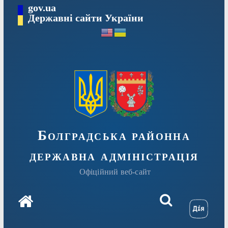
Перейти
gov.ua
Державні сайти України
до
вмісту
Болградська районна
державна адміністрація
Офіційний веб-сайт