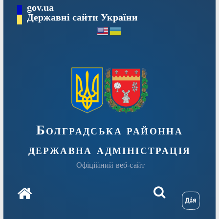
Перейти
gov.ua
Державні сайти України
до
вмісту
Болградська районна
державна адміністрація
Офіційний веб-сайт