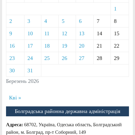
1
2
3
4
5
6
7
8
9
10
11
12
13
14
15
16
17
18
19
20
21
22
23
24
25
26
27
28
29
30
31
Березень 2026
Кві »
Болградська районна державна адміністрація
Адреса:
68702, Україна, Одеська область, Болградський
район, м. Болград, пр-т Соборний, 149