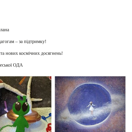
алана
агогам – за підтримку!
 та нових космічних досягнень!
деської ОДА