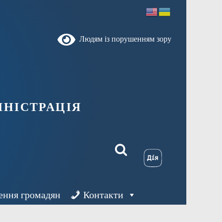
Людям із порушенням зору
ністрація
ення громадян
Контакти