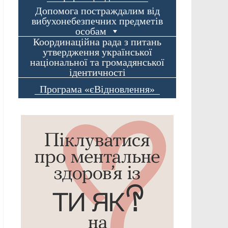
Допомога постраждалим від
вибухонебезпечних предметів
особам
Координаційна рада з питань
утвердження української
національної та громадянської
ідентичності
Програма «єВідновлення»