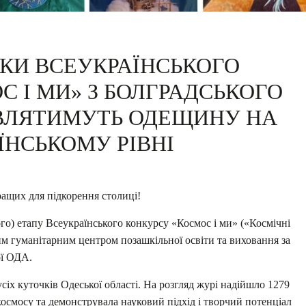
КИ ВСЕУКРАЇНСЬКОГО
 І МИ» З БОЛГРАДСЬКОГО
ВЛЯТИМУТЬ ОДЕЩИНУ НА
ЇНСЬКОМУ РІВНІ
ращих для підкорення столиці!
ого) етапу Всеукраїнського конкурсу «Космос і ми» («Космічні
им гуманітарним центром позашкільної освіти та виховання за
ої ОДА.
сіх куточків Одеської області. На розгляд журі надійшло 1279
космосу та демонструвала науковий підхід і творчий потенціал