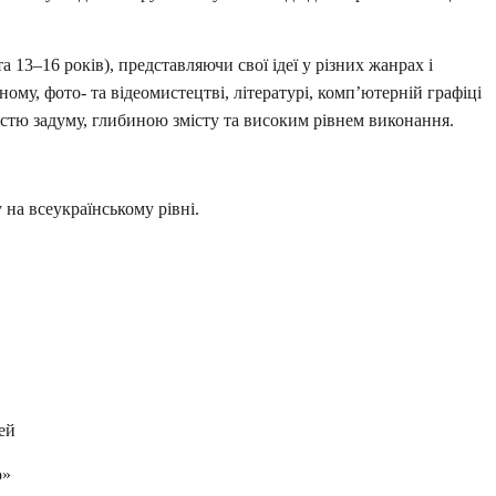
а 13–16 років), представляючи свої ідеї у різних жанрах і
ому, фото- та відеомистецтві, літературі, комп’ютерній графіці
ністю задуму, глибиною змісту та високим рівнем виконання.
на всеукраїнському рівні.
ей
о»