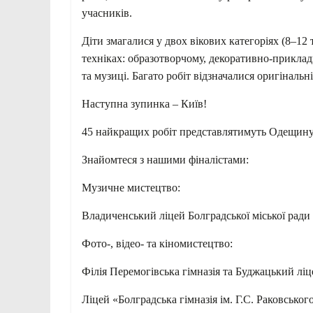
учасників.
Діти змагалися у двох вікових категоріях (8–12 т
техніках: образотворчому, декоративно-прикладн
та музиці. Багато робіт відзначалися оригіналь
Наступна зупинка – Київ!
45 найкращих робіт представлятимуть Одещину 
Знайомтеся з нашими фіналістами:
Музичне мистецтво:
Владиченський ліцей Болградської міської ради
Фото-, відео- та кіномистецтво:
Філія Перемогівська гімназія та Буджацький ліц
Ліцей «Болградська гімназія ім. Г.С. Раковськог