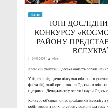
Новини
ЮНІ ДОСЛІДНИ
КОНКУРСУ «КОСМОС
РАЙОНУ ПРЕДСТА
ВСЕУКРА
24.03.2026
editor
Космічні фантазії: Одеська область обрала найк
У березні підведено підсумки обласного (заочн
фантазії»), який організовано Одеським обласн
підтримки Департаменту освіти і науки Одеськ
Конкурс об’єднав юних дослідників Всесвіту з у
робіт, кожна з яких по-своєму розкривала тему 