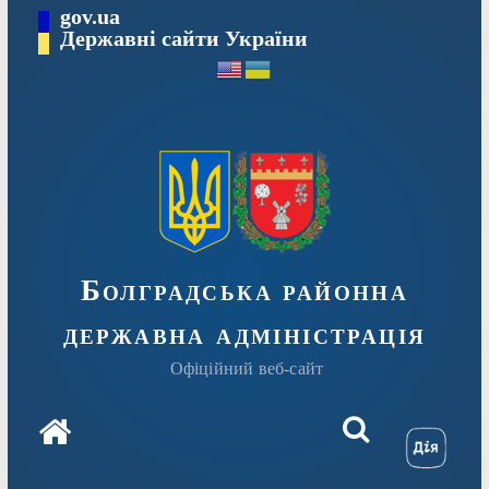
Перейти
gov.ua
Державні сайти України
до
вмісту
Болградська районна
державна адміністрація
Офіційний веб-сайт