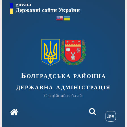
Перейти
gov.ua
Державні сайти України
до
вмісту
Болградська районна
державна адміністрація
Офіційний веб-сайт