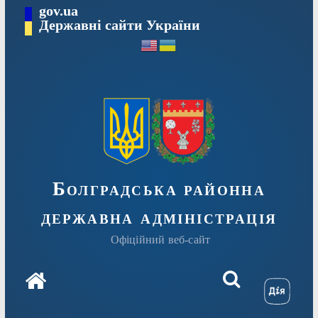
Перейти
gov.ua
Державні сайти України
до
вмісту
Болградська районна
державна адміністрація
Офіційний веб-сайт