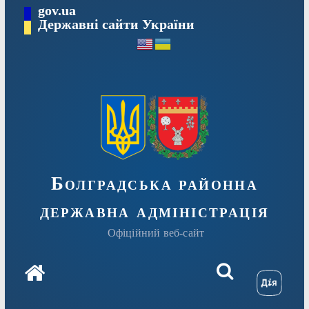
Перейти
gov.ua
Державні сайти України
до
вмісту
Болградська районна
державна адміністрація
Офіційний веб-сайт