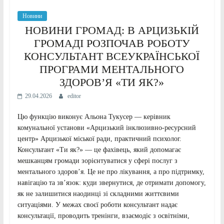
Новини
НОВИНИ ГРОМАД: В АРЦИЗЬКІЙ
ГРОМАДІ РОЗПОЧАВ РОБОТУ
КОНСУЛЬТАНТ ВСЕУКРАЇНСЬКОЇ
ПРОГРАМИ МЕНТАЛЬНОГО
ЗДОРОВ’Я «ТИ ЯК?»
29.04.2026
editor
Цю функцію виконує Альона Тукусер — керівник
комунальної установи «Арцизький інклюзивно-ресурсний
центр» Арцизької міської ради, практичний психолог.
Консультант «Ти як?» — це фахівець, який допомагає
мешканцям громади зорієнтуватися у сфері послуг з
ментального здоров’я. Це не про лікування, а про підтримку,
навігацію та зв’язок: куди звернутися, де отримати допомогу,
як не залишитися наодинці зі складними життєвими
ситуаціями. У межах своєї роботи консультант надає
консультації, проводить тренінги, взаємодіє з освітніми,