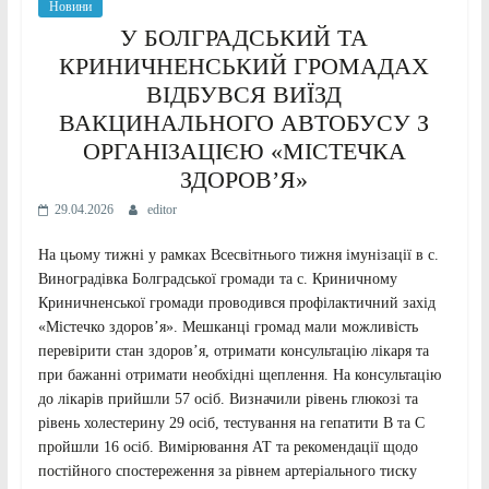
Новини
У БОЛГРАДСЬКИЙ ТА
КРИНИЧНЕНСЬКИЙ ГРОМАДАХ
ВІДБУВСЯ ВИЇЗД
ВАКЦИНАЛЬНОГО АВТОБУСУ З
ОРГАНІЗАЦІЄЮ «МІСТЕЧКА
ЗДОРОВ’Я»
29.04.2026
editor
На цьому тижні у рамках Всесвітнього тижня імунізації в с.
Виноградівка Болградської громади та с. Криничному
Криничненської громади проводився профілактичний захід
«Містечко здоров’я». Мешканці громад мали можливість
перевірити стан здоров’я, отримати консультацію лікаря та
при бажанні отримати необхідні щеплення. На консультацію
до лікарів прийшли 57 осіб. Визначили рівень глюкозі та
рівень холестерину 29 осіб, тестування на гепатити В та С
пройшли 16 осіб. Вимірювання АТ та рекомендації щодо
постійного спостереження за рівнем артеріального тиску