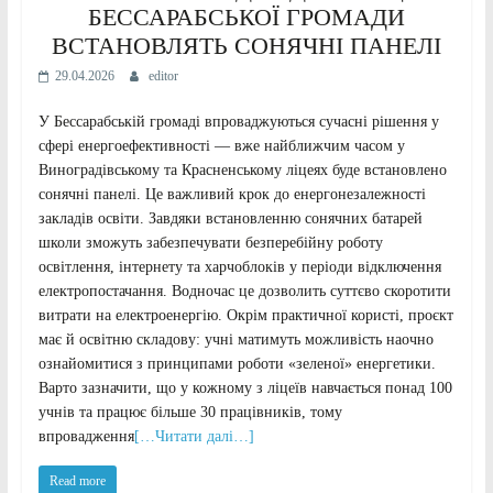
БЕССАРАБСЬКОЇ ГРОМАДИ
ВСТАНОВЛЯТЬ СОНЯЧНІ ПАНЕЛІ
29.04.2026
editor
У Бессарабській громаді впроваджуються сучасні рішення у
сфері енергоефективності — вже найближчим часом у
Виноградівському та Красненському ліцеях буде встановлено
сонячні панелі. Це важливий крок до енергонезалежності
закладів освіти. Завдяки встановленню сонячних батарей
школи зможуть забезпечувати безперебійну роботу
освітлення, інтернету та харчоблоків у періоди відключення
електропостачання. Водночас це дозволить суттєво скоротити
витрати на електроенергію. Окрім практичної користі, проєкт
має й освітню складову: учні матимуть можливість наочно
ознайомитися з принципами роботи «зеленої» енергетики.
Варто зазначити, що у кожному з ліцеїв навчається понад 100
учнів та працює більше 30 працівників, тому
впровадження
[…Читати далі…]
Read more