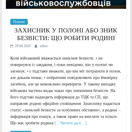
Новини
ЗАХИСНИК У ПОЛОНІ АБО ЗНИК
БЕЗВІСТИ: ЩО РОБИТИ РОДИНІ
29.04.2026
editor
Коли військовий вважається зниклим безвісти: • не
повернувся із завдання, і поки невідомо, він у полоні чи
загинув; • є підстави вважати, що він міг потрапити в полон,
але доказів немає; • побратими повідомляють про ймовірну
загибель, але це неможливо перевірити. У такому випадку
військова частина видає наказ про зникнення безвісти. На
його підставі надходить інформація до ТЦК та СП, що
направляє родині офіційне сповіщення. Захиснику надається
статус «зниклий безвісти за особливих обставин», а родині –
інформація про пошук, а також право на виплати та пільги.
Що має зробити родина:
[…Читати далі…]