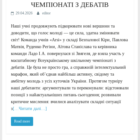
ЧЕМПІОНАТІ З ДЕБАТІВ
29.04.2026
editor
Наші учні продовжують підкорювати нові вершини та
доводити, що голос молоді — це сила, здатна змінювати
світ! Команда учнів «Arsi» у складі Безпалової Кіри, Павлова
Матвія, Руденко Регіни, Аїтова Станіслава та керівника
команди Ладо І.А. повернулася зі Звягеля, де взяла участь у
масштабному Всеукраїнському шкільному чемпіонаті з
дебатів. Це була не просто гра, а справжній інтелектуальний
марафон, який об’єднав найбільш активну, свідому та
амбітну молодь з усіх куточків України. Протягом турніру
наші дебатанти: аргументували та переконували: відстоювали
позиції з найактуальніших питань сьогодення; розвивали
критичне мислення: вчилися аналізувати складні ситуації
з
[…Читати далі…]
Read more