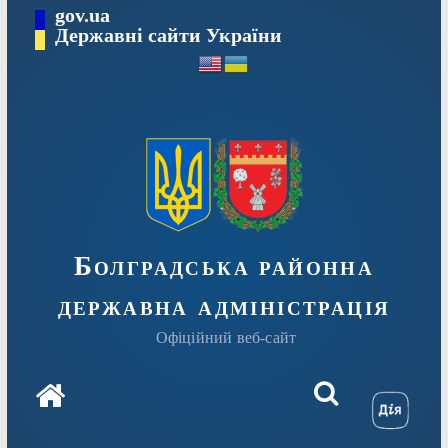
Перейти
gov.ua
Державні сайти України
до
вмісту
Болградська районна
державна адміністрація
Офіційний веб-сайт