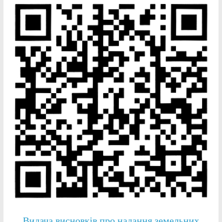
Видача висновків про надання земельних