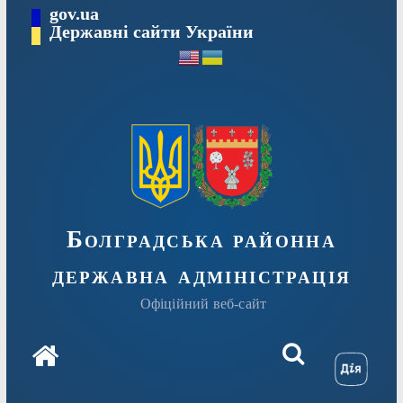
Перейти
gov.ua
Державні сайти України
до
вмісту
Болградська районна
державна адміністрація
Офіційний веб-сайт