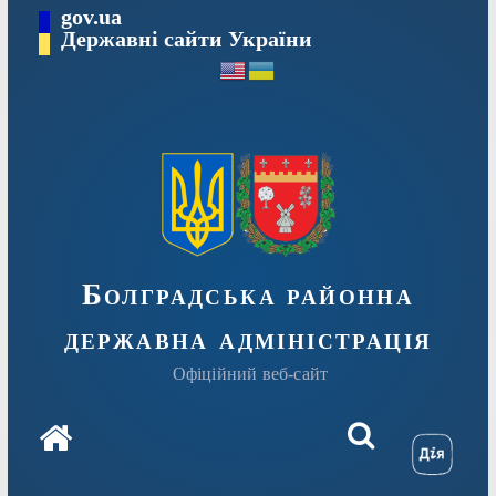
Перейти
gov.ua
Державні сайти України
до
вмісту
Болградська районна
державна адміністрація
Офіційний веб-сайт