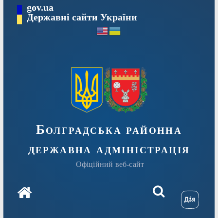
Перейти
gov.ua
Державні сайти України
до
вмісту
Болградська районна
державна адміністрація
Офіційний веб-сайт