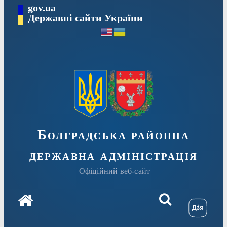
Перейти
gov.ua
Державні сайти України
до
вмісту
Болградська районна
державна адміністрація
Офіційний веб-сайт