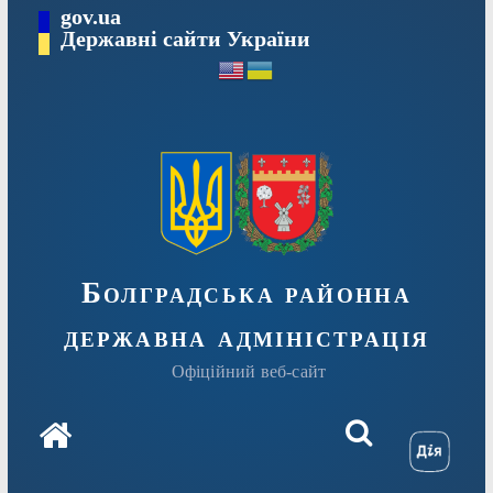
Перейти
gov.ua
Державні сайти України
до
вмісту
Болградська районна
державна адміністрація
Офіційний веб-сайт