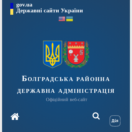
Перейти
gov.ua
Державні сайти України
до
вмісту
Болградська районна
державна адміністрація
Офіційний веб-сайт