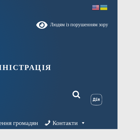
Людям із порушенням зору
ністрація
ення громадян
Контакти