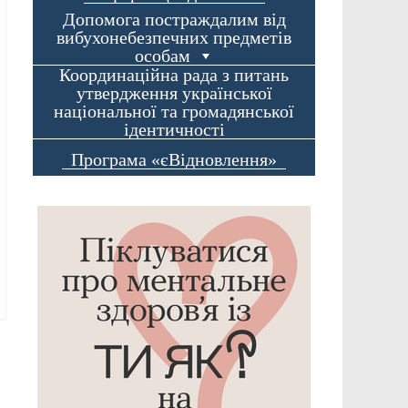
Допомога постраждалим від
вибухонебезпечних предметів
особам
Координаційна рада з питань
утвердження української
національної та громадянської
ідентичності
Програма «єВідновлення»