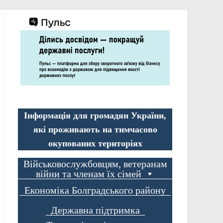
Інформація для громадян України,
які проживають на тимчасово
окупованих територіях
Військовослужбовцям, ветеранам
війни та членам їх сімей
Економіка Болградського району
Державна підтримка