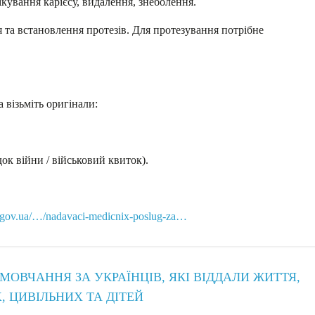
лікування карієсу, видалення, знеболення.
я та встановлення протезів. Для протезування потрібне
а візьміть оригінали:
ок війни / військовий квиток).
u.gov.ua/…/nadavaci-medicnix-poslug-za…
ОВЧАННЯ ЗА УКРАЇНЦІВ, ЯКІ ВІДДАЛИ ЖИТТЯ,
, ЦИВІЛЬНИХ ТА ДІТЕЙ