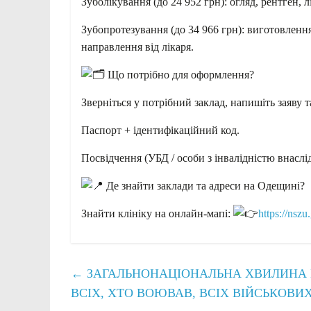
Зуболікування (до 24 952 грн): огляд, рентген, 
Зубопротезування (до 34 966 грн): виготовленн
направлення від лікаря.
Що потрібно для оформлення?
Зверніться у потрібний заклад, напишіть заяву т
Паспорт + ідентифікаційний код.
Посвідчення (УБД / особи з інвалідністю внаслід
Де знайти заклади та адреси на Одещині?
Знайти клініку на онлайн-мапі:
https://nsz
←
ЗАГАЛЬНОНАЦІОНАЛЬНА ХВИЛИНА М
ВСІХ, ХТО ВОЮВАВ, ВСІХ ВІЙСЬКОВИХ