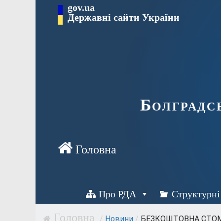
Перейти
gov.ua
Державні сайти України
до
вмісту
Болградс
Про РДА
Структурні
/
Новини
/
БЕЗКОШТОВНА СТОМА