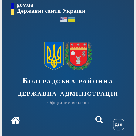
Перейти
gov.ua
Державні сайти України
до
вмісту
Болградська районна
державна адміністрація
Офіційний веб-сайт