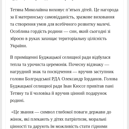
Тетяна Миколаївна виховує п’ятьох дітей. Це нагорода
за її материнську самовідданість, зразкове виховання
та створення умов для всебічного розвитку малечі.
Особлива гордість родини — син, який сьогодні зі
зброєю в руках захищає територіальну цілісність
України.
В приміщенні Буджацької селищної ради відбулася
тепла та урочиста церемонія. Почесну відзнаку —
нагрудний знак та посвідчення — вручив заступник
голови Болградської РДА Олександр Іорданов. Голова
Буджацької селищної ради Іван Кюссе привітав пані
Тетяну та її чоловіка й вручив цінний подарунок
родині.
«Це звання — символ глибокої поваги держави до
жінок, які плекають у дітях патріотизм, моральні
цінності та дарують їм можливість стати гідними