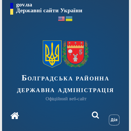
Перейти
gov.ua
Державні сайти України
до
вмісту
Болградська районна
державна адміністрація
Офіційний веб-сайт