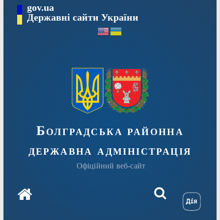
Перейти
gov.ua
Державні сайти України
до
вмісту
Болградська районна
державна адміністрація
Офіційний веб-сайт