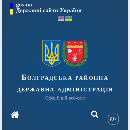
Перейти
gov.ua
Державні сайти України
до
вмісту
Болградська районна
державна адміністрація
Офіційний веб-сайт