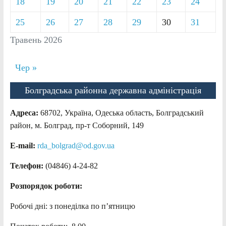
18
19
20
21
22
23
24
25
26
27
28
29
30
31
Травень 2026
Чер »
Болградська районна державна адміністрація
Адреса:
68702, Україна, Одеська область, Болградський
район, м. Болград, пр-т Соборний, 149
E-mail:
rda_bolgrad@od.gov.ua
Телефон:
(04846) 4-24-82
Розпорядок роботи:
Робочі дні: з понеділка по п’ятницю