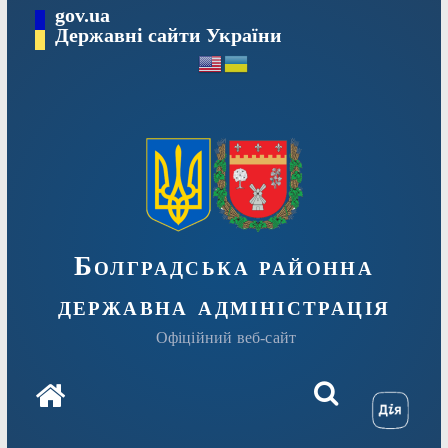
Перейти
gov.ua
Державні сайти України
до
вмісту
Болградська районна
державна адміністрація
Офіційний веб-сайт