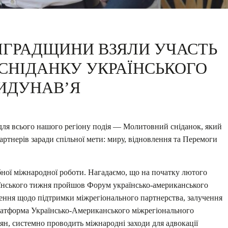
ЛГРАДЩИНИ ВЗЯЛИ УЧАСТЬ
СНІДАНКУ УКРАЇНСЬКОГО
ИДУНАВ’Я
ва для всього нашого регіону подія — Молитовний сніданок, який
артнерів заради спільної мети: миру, відновлення та Перемоги
ної міжнародної роботи. Нагадаємо, що на початку лютого
їнського тижня пройшов Форум українсько-американського
ішення щодо підтримки міжрегіонального партнерства, залучення
Платформа Українсько-Американського міжрегіонального
ян, системно проводить міжнародні заходи для адвокації