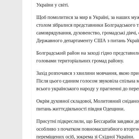
України у світі.
Щоб помолитися за мир в Україні, за наших му
столом зібралися представники Болградського та
самоврядування, духовенство, громадські діячі,
Державного департаменту США з питань Украї
Болградський район на заході гідно представи
головами територіальних громад району.
Захід розпочався з хвилини мовчання, якою при
Після цього єдиним голосом звуковіла спільна 
всього українського народу у прагненні до пере
Окрім духовної складової, Молитовний снідан
питань життєдіяльності півдня Одещини.
Присутні підкреслили, що Бессарабія завдяки д
особливо з початком повномасштабного вторгне
переміщених осіб, зокрема зі Східної України.