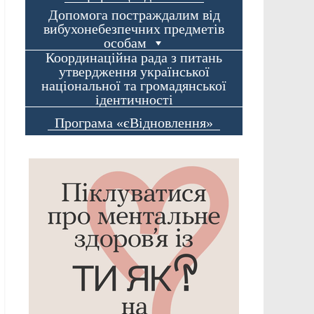
Допомога постраждалим від
вибухонебезпечних предметів
особам
Координаційна рада з питань
утвердження української
національної та громадянської
ідентичності
Програма «єВідновлення»