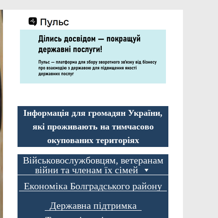
Інформація для громадян України,
які проживають на тимчасово
окупованих територіях
Військовослужбовцям, ветеранам
війни та членам їх сімей
Економіка Болградського району
Державна підтримка