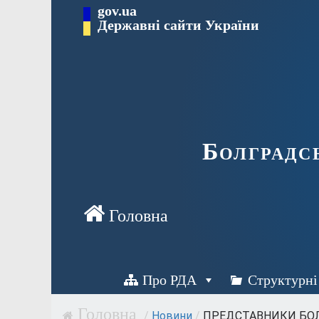
Перейти
gov.ua
Державні сайти України
до
вмісту
Болградс
Про РДА
Структурні
/
Новини
/
ПРЕДСТАВНИКИ БОЛ