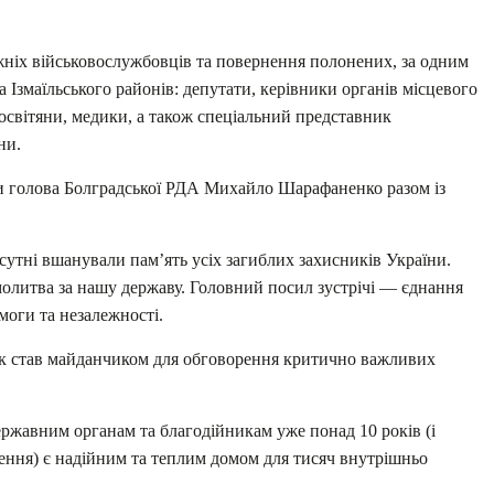
жніх військовослужбовців та повернення полонених, за одним
 Ізмаїльського районів: депутати, керівники органів місцевого
 освітяни, медики, а також спеціальний представник
ни.
ли голова Болградської РДА Михайло Шарафаненко разом із
сутні вшанували пам’ять усіх загиблих захисників України.
молитва за нашу державу. Головний посил зустрічі — єднання
моги та незалежності.
ок став майданчиком для обговорення критично важливих
ержавним органам та благодійникам уже понад 10 років (і
ння) є надійним та теплим домом для тисяч внутрішньо