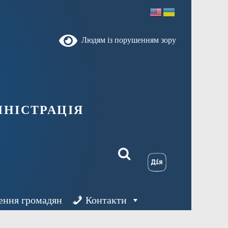
Людям із порушенням зору
ністрація
ення громадян
Контакти