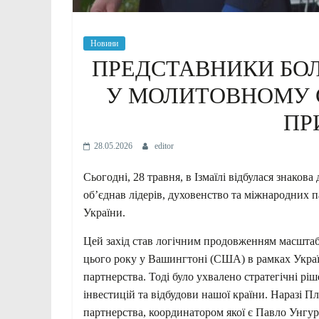
Новини
ПРЕДСТАВНИКИ БО
У МОЛИТОВНОМУ 
ПР
28.05.2026
editor
Сьогодні, 28 травня, в Ізмаїлі відбулася знако
об’єднав лідерів, духовенство та міжнародних п
України.
Цей захід став логічним продовженням масштаб
цього року у Вашингтоні (США) в рамках Укра
партнерства. Тоді було ухвалено стратегічні р
інвестицій та відбудови нашої країни. Наразі 
партнерства, координатором якої є Павло Унгур