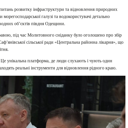
з питань розвитку інфраструктури та відновлення природних
и морегосподарської галузі та водокористувачі детально
водних об’єктів півдня Одещини.
авою, під час Молитовного сніданку було оголошено про збір
ф’янівської сільської ради «Центральна районна лікарня», що
ітня.
 Це унікальна платформа, де люди слухають і чують один
аходять реальні інструменти для відновлення рідного краю.