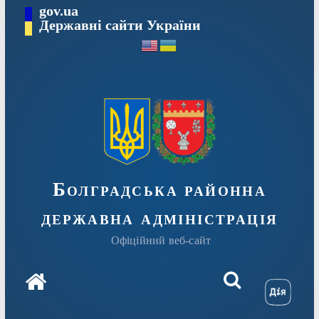
Перейти
gov.ua
Державні сайти України
до
вмісту
Болградська районна
державна адміністрація
Офіційний веб-сайт