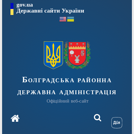
Перейти
gov.ua
Державні сайти України
до
вмісту
Болградська районна
державна адміністрація
Офіційний веб-сайт