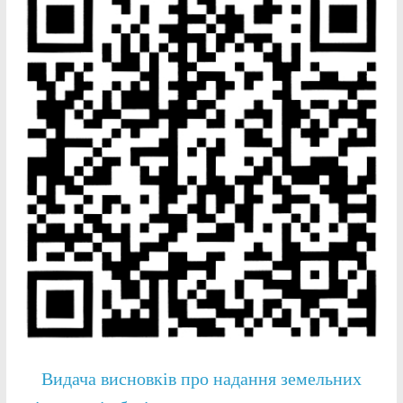
Видача висновків про надання земельних