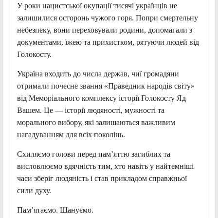
У роки нацистської окупації тисячі українців не
залишилися осторонь чужого горя. Попри смертельну
небезпеку, вони переховували родини, допомагали з
документами, їжею та прихистком, рятуючи людей від
Голокосту.
Україна входить до числа держав, чиї громадяни
отримали почесне звання «Праведник народів світу»
від Меморіального комплексу історії Голокосту Яд
Вашем. Це — історії людяності, мужності та
морального вибору, які залишаються важливим
нагадуванням для всіх поколінь.
Схиляємо голови перед пам’яттю загиблих та
висловлюємо вдячність тим, хто навіть у найтемніші
часи зберіг людяність і став прикладом справжньої
сили духу.
Пам’ятаємо. Шануємо.