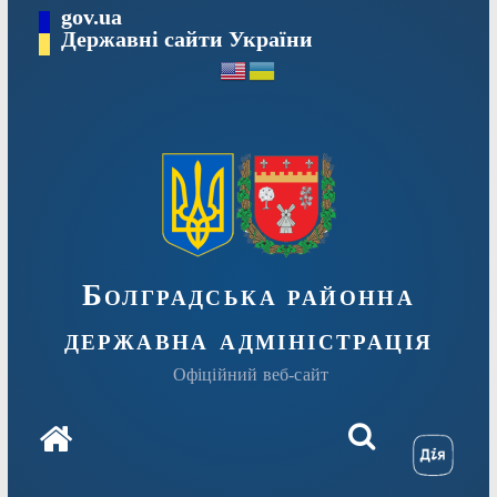
Перейти
gov.ua
Державні сайти України
до
вмісту
Болградська районна
державна адміністрація
Офіційний веб-сайт