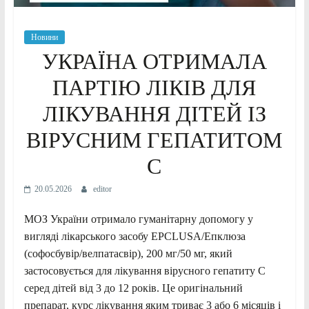
Новини
УКРАЇНА ОТРИМАЛА
ПАРТІЮ ЛІКІВ ДЛЯ
ЛІКУВАННЯ ДІТЕЙ ІЗ
ВІРУСНИМ ГЕПАТИТОМ
C
20.05.2026
editor
МОЗ України отримало гуманітарну допомогу у
вигляді лікарського засобу EPCLUSA/Епклюза
(софосбувір/велпатасвір), 200 мг/50 мг, який
застосовується для лікування вірусного гепатиту C
серед дітей від 3 до 12 років. Це оригінальний
препарат, курс лікування яким триває 3 або 6 місяців і