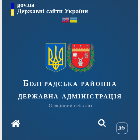
Перейти
gov.ua
Державні сайти України
до
вмісту
Болградська районна
державна адміністрація
Офіційний веб-сайт