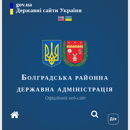
Перейти
gov.ua
Державні сайти України
до
вмісту
Болградська районна
державна адміністрація
Офіційний веб-сайт